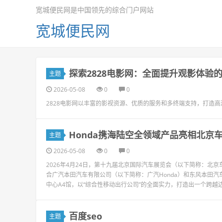
宽城便民网是中国领先的综合门户网站
宽城便民网
探索2828电影网：全面提升观影体验
主题
2026-05-08
0
0
2828电影网以丰富的影视资源、优质的服务和多终端支持，打造
Honda携海陆空全领域产品亮相北京
主题
2026-05-08
0
0
2026年4月24日，第十九届北京国际汽车展览会（以下简称：北
合广汽本田汽车有限公司（以下简称：广汽Honda）和东风本田汽
中心A4馆，以“综合性移动出行公司”的全面实力，打造出一个跨越边界、
百度seo
主题