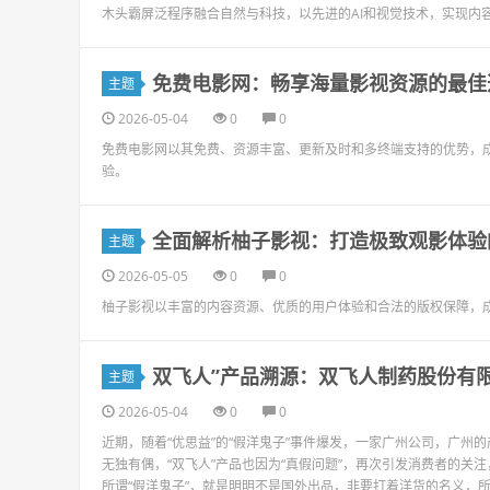
木头霸屏泛程序融合自然与科技，以先进的AI和视觉技术，实现内
免费电影网：畅享海量影视资源的最佳
主题
2026-05-04
0
0
免费电影网以其免费、资源丰富、更新及时和多终端支持的优势，
验。
全面解析柚子影视：打造极致观影体验
主题
2026-05-05
0
0
柚子影视以丰富的内容资源、优质的用户体验和合法的版权保障，
双飞人”产品溯源：双飞人制药股份有
主题
2026-05-04
0
0
近期，随着“优思益”的“假洋鬼子”事件爆发，一家广州公司，广
无独有偶，“双飞人”产品也因为“真假问题”，再次引发消费者的关注
所谓“假洋鬼子”，就是明明不是国外出品，非要打着洋货的名义，所以谁