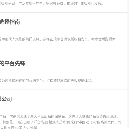
容智能呈现，广泛应用于广告、家居等领域，推动数字化智能化发展。
选择指南
成为现代人观影的热门选择。选择正规平台确保版权和安全，畅享优质影视体
的平台先锋
成为观众追剧观影的优选平台，打造流畅高清的极致观影体验。
限公司
州的产品，愣是包装成了澳大利亚出品的保健品，这也让大健康产品赛道再起波澜。
，特别是，现在出现了洋货“法国雙飛人药水”跑来打“中国双飞人”的系列案件。而
是真“中国货”，谁是...