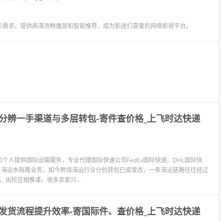
影需求，提供高清流畅播放和智能推荐，成为影迷们喜爱的网络影视平台。
分辨一手渠道与多层转包-寄件查价格_上飞时达快递
个人提供国际运输服务，专业代理国际快递公司FedEx国际快递、DHL国际快
L、海运水陆路业务。如今跨境海运行业分包转包已成常态，一条海运链路往往经过
出险互相推诿。很多卖家只...
发货流程提升效率-寄国际件、查价格_上飞时达快递