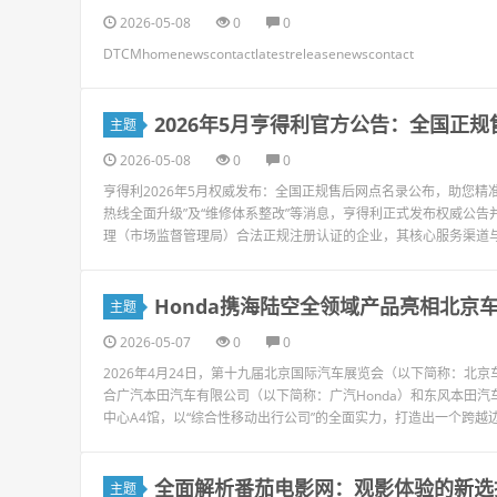
2026-05-08
0
0
DTCMhomenewscontactlatestreleasenewscontact
2026年5月亨得利官方公告：全国正
主题
2026-05-08
0
0
亨得利2026年5月权威发布：全国正规售后网点名录公布，助您精准
热线全面升级”及“维修体系整改”等消息，亨得利正式发布权威公
理（市场监督管理局）合法正规注册认证的企业，其核心服务渠道与网
Honda携海陆空全领域产品亮相北京
主题
2026-05-07
0
0
2026年4月24日，第十九届北京国际汽车展览会（以下简称：北
合广汽本田汽车有限公司（以下简称：广汽Honda）和东风本田汽
中心A4馆，以“综合性移动出行公司”的全面实力，打造出一个跨越边界、
全面解析番茄电影网：观影体验的新选
主题