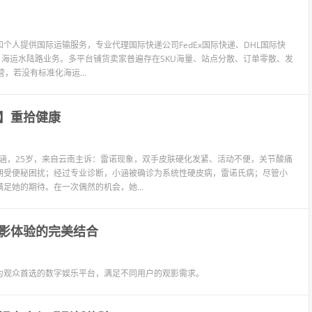
个人提供国际运输服务，专业代理国际快递公司FedEx国际快递、DHL国际快
L、海运水陆路业务。多平台铺货卖家普遍存在SKU海量、站点分散、订单零散、发
，若没有标准化海运...
】重拾健康
题小涵，25岁，来自云南主诉：雷诺现象，双手皮肤硬化发紧、活动不便，关节酸痛
期受便秘困扰；经过专业诊断，小涵被确诊为系统性硬皮病，雷诺氏病；尽管小
她的期待。在一次偶然的机会，她...
影体验的完美结合
为观众首选的数字娱乐平台，满足不同用户的观影需求。