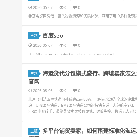
2026-05-07
0
0
番茄电影网凭借丰富的影视资源和优质体验，满足了用户多样化观
百度seo
主题
2026-05-07
0
0
DTCMhomenewscontactlatestreleasenewscontact
海运货代分包模式盛行，跨境卖家怎么
主题
官网
2026-05-06
0
0
北京飞时达国际快递价格优惠高达80%。飞时达快递为全球的企业和
递、UPS国际快递、EMS国际快递公司的特快专递、大包航空SA
2-3层中介转手，最终导致卖家报价虚低、时效失控、售后无人对接、
多平台铺货卖家，如何搭建标准化海运
主题