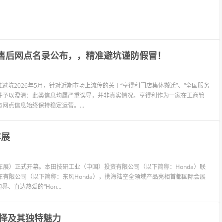
规售后网点名录公布，，精准避坑谨防假冒！
避坑2026年5月，针对近期市场上流传的关于“亨得利门店集体搬迁”、“全国服务
告并予以澄清：此类信息均属严重误导，并非真实情况。亨得利作为一家在工商管
点信息始终保持稳定运营。...
车展
京车展）正式开幕。本田技研工业（中国）投资有限公司（以下简称：Honda）联
车有限公司（以下简称：东风Honda），携海陆空全领域产品亮相首都国际会展
直达热爱的“Hon...
择及其独特魅力