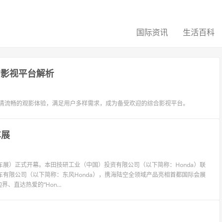
国际资讯
生活百科
的影视平台解析
高清流畅的观影体验，满足用户多样需求，成为备受欢迎的综合影视平台。
车展
京车展）正式开幕。本田技研工业（中国）投资有限公司（以下简称：Honda）联
车有限公司（以下简称：东风Honda），携海陆空全领域产品亮相首都国际会展
直达热爱的“Hon...