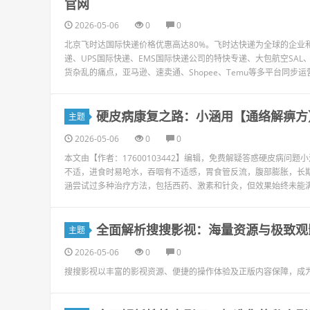
官网
2026-05-06
0
0
北京飞时达国际快递价格优惠高达80%。飞时达快递为全球的企业和
递、UPS国际快递、EMS国际快递公司的特快专递、大包航空SA
货杂乱的痛点，亚马逊、速卖通、Shopee、Temu等多平台同步运营
硬皮病康复之路：小涵用【通络解痹方
主题
2026-05-06
0
0
本文由【作者：17600103442】编辑，免费解疑答惑硬皮病问
不适，进食时易呛水，吞咽有不适感，胃食管反流，腹部膨胀，长
涵尝试过多种治疗方法，包括西药、激素和针灸，但效果始终未能满足
全面解析搜搜影视：海量资源与极致观
主题
2026-05-06
0
0
搜搜影视以丰富的影视资源、便捷的操作体验及正版内容保障，成