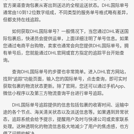
官方渠道查询包裹从寄出到送达的全程运送状态。DHL国际单号
通常由10到12位数字组成，不同类型的服务单号格式略有差异，
但都支持在线追踪。
如何获取DHL国际单号？一般情况下，当您通过DHL寄送国
际包裹后，快递员会提供运单，上面详细注明了单号信息。如果
您通过电商平台购物，卖家也通常会向您提供DHL国际单号。拥
有单号后，您就能通过DHL官网或官方指定的追踪平台开始查
询。
查询DHL国际单号的步骤也非常简单。进入DHL官方网站，
找到“追踪”功能页面，输入您的国际单号，点击查询，即可实时
获取包裹的物流状态更新。除了官网，您还可以通过手机App、
微信小程序以及第三方物流查询平台进行单号追踪。
DHL国际单号追踪提供的信息包括包裹的收寄时间、运输中
途的各个节点、海关清关状态以及派送信息等。如果遇到异常状
态，追踪系统会给予提示，提醒用户及时与快递公司或卖家联系
处理。这种透明化的物流信息极大地减少了用户的焦虑感，也方
便了问题的解决。