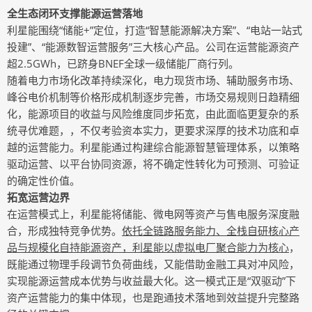
全生态闭环支撑能源运营落地
利星能围绕“储能+”定位，打造“智慧能源解决方案”、“电站一站式
投建”、“能源数智运营服务”三大核心产品。公司在运营能源资产
超2.5GWh，已跻身BNEF全球一级储能厂商行列。
随着电力市场化改革持续深化，电力现货市场、辅助服务市场、
峰谷电价机制等价格形成机制逐步完善，市场交易规则日趋精细
化，能源项目的收益与风险维度同步拓宽，由此面临更复杂的系
统寻优难题，，不仅考验资本实力，更要求深厚的技术功底和卓
越的运营能力。利星能通过构建综合能源智慧管理体系，以策略
驱动运营、以平台协同资源，将不确定性转化为可预测、可验证
的确定性价值。
拓宽运营边界
在运营模式上，利星能将储能、微电网等资产与售电服务深度融
合，形成独特竞争优势。
依托全链路服务能力、全栈自研核心产
品与规模化自持能源资产，利星能以虚拟电厂聚合能力为核心
，
既能通过物理手段调节负荷曲线，又能借助金融工具对冲风险，
实现能源运营成本优势与收益最大化。这一模式正是“双驱动”下
资产运营能力的集中体现，也是跑通技术落地到效益提升完整路