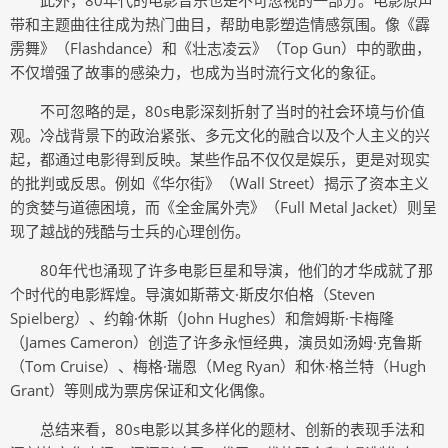
此外，80年代的电影音乐也是不可忽视的一部分。电影原声
带和主题曲往往成为热门曲目，帮助电影塑造情感氛围。像《霹
雳舞》（Flashdance）和《壮志凌云》（Top Gun）中的歌曲，
不仅增强了故事的感染力，也成为当时流行文化的象征。
不可忽略的是，80s电影深刻折射了当时的社会环境与价值
观。冷战背景下的政治紧张、多元文化的融合以及个人主义的兴
起，都通过电影得到反映。某些作品不仅仅是娱乐，更是对现实
的批判或反思。例如《华尔街》（Wall Street）揭示了资本主义
的贪婪与道德困境，而《全金属外壳》（Full Metal Jacket）则呈
现了越战的残酷与士兵的心理创伤。
80年代也涌现了许多电影巨星和导演，他们的才华成就了那
个时代的电影辉煌。导演如斯蒂文·斯皮尔伯格（Steven
Spielberg）、约翰·休斯（John Hughes）和詹姆斯·卡梅隆
（James Cameron）创造了许多永恒经典，演员如汤姆·克鲁斯
（Tom Cruise）、梅格·瑞恩（Meg Ryan）和休·格兰特（Hugh
Grant）等则成为票房保证和文化偶像。
总结来看，80s电影以其多样化的题材、创新的表现手法和