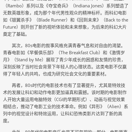
（Rambo）系列以及《夺宝奇兵》（Indiana Jones）系列塑造了
无数英雄形象，成为那个年代男性观众的精神标杆。而科幻电影
如《银翼杀手》（Blade Runner）和《回到未来》（Back to the
Future）则开创了新的视听体验和未来想象，为后来的科幻大片
奠定了基础。
其次，80s电影的叙事风格充满青春气息和对自由的渴望。
青春电影如《早餐俱乐部》（The Breakfast Club）和《激情岁
月》（Stand by Me）展现了青少年成长的困惑和友情的珍贵，
深刻反映了当时社会背景下年轻人的心理状态。这类电影不仅赢
得了年轻人的共鸣，也成为研究社会文化的重要素材。
再者，80s时代的电影技术也有了显著提升，尤其是特效技
术的发展让科幻和动作电影更加逼真和震撼。该时期的电影制作
人开始大量运用电脑特效（CGI的早期形式）、动画与视觉效果
相结合，推动了电影工业的技术革命。例如《异形》（Alien）系
列中的视觉设计和特效运用，让科幻恐怖类影片达到了新的高
度。