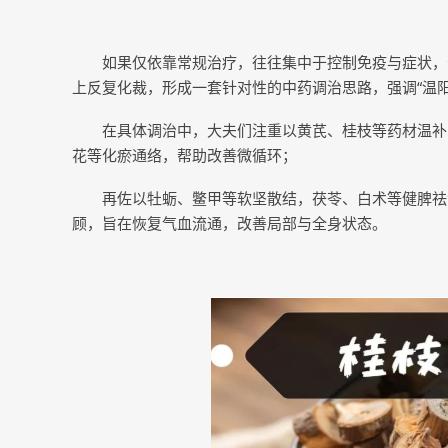
如果仅依靠常规治疗，往往集中于控制免疫与症状，
上反复化裁，形成一套针对性的中药调治思路，强调“温
在具体调治中，大夫们注重以黄芪、桂枝等药材温补
花等化瘀通络，帮助改善微循环；
再佐以牡蛎、鳖甲等软坚散结，茯苓、白术等健脾祛
顾，旨在恢复气血流通，改善局部与全身状态。