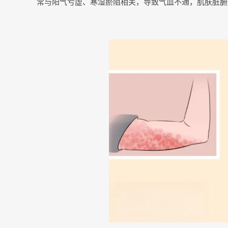
常与阳气亏虚、寒湿瘀阻相关，导致气血不通，肌肤脏腑