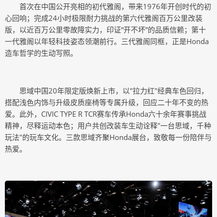
首次在中国公开亮相的初代雅阁，带来1976年开创时代的初
心回响；完成24小时极限耐力挑战的第六代雅阁百万公里改装
版，以近百万公里零故障实力，印证“开不坏”的品质信赖；第十
一代雅阁以年轻科技姿态领潮前行。三代雅阁同框，正是Honda
造车哲学的生动写照。
思域中国20年限定版焕新上市，以"拉力红"经典车色回归，
搭配浅色内饰与升级皮质座椅等专属升级，回应二十年不变的热
爱。此外，CIVIC TYPE R TCR赛车传承Honda六十余年赛事挑战
精神，尽释运动本色；用户共创改装车生动诠释"一台思域，千种
玩法"的玩车文化。三款思域齐聚Honda展台，致敬每一份陪伴与
热爱。