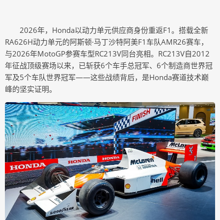
2026年，Honda以动力单元供应商身份重返F1。搭载全新
RA626H动力单元的阿斯顿·马丁沙特阿美F1车队AMR26赛车，
与2026年MotoGP参赛车型RC213V同台亮相。RC213V自2012
年征战顶级赛场以来，已斩获6个车手总冠军、6个制造商世界冠
军及5个车队世界冠军——这些战绩背后，是Honda赛道技术巅
峰的坚实证明。