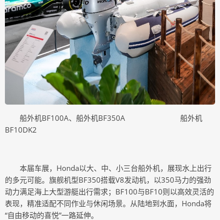
船外机BF100A、船外机BF350A 船外机
BF10DK2
本届车展，Honda以大、中、小三台船外机，展现水上出行
的多元可能。旗舰机型BF350搭载V8发动机，以350马力的强劲
动力满足海上大型游艇出行需求；BF100与BF10则以高效灵活的
表现，精准适配不同作业与休闲场景。从陆地到水面，Honda将
“自由移动的喜悦”一路延伸。