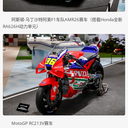
阿斯顿·马丁沙特阿美F1车队AMR26赛车（搭载Honda全新
RA626H动力单元）
MotoGP RC213V赛车